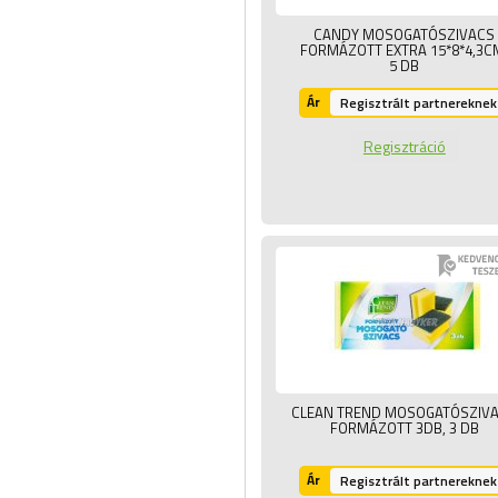
CANDY MOSOGATÓSZIVACS
FORMÁZOTT EXTRA 15*8*4,3C
5 DB
Ár
Regisztrált partnereknek
Regisztráció
CLEAN TREND MOSOGATÓSZIV
FORMÁZOTT 3DB,
3 DB
Ár
Regisztrált partnereknek