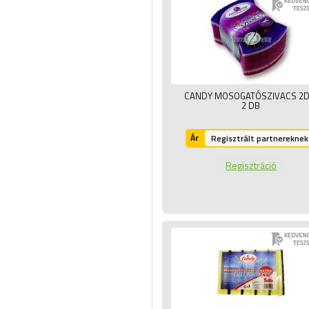
CANDY MOSOGATÓSZIVACS 2D
2 DB
Ár
Regisztrált partnereknek
Regisztráció