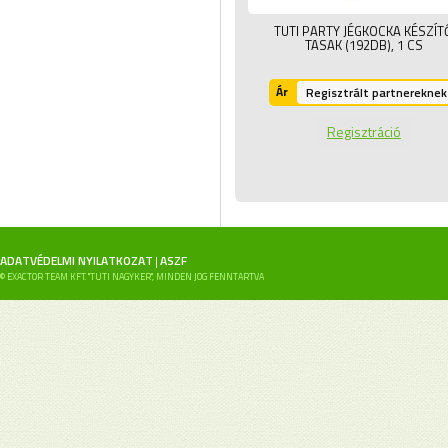
TUTI PARTY JÉGKOCKA KÉSZÍT
TASAK (192DB),
1 CS
Ár
Regisztrált partnereknek
Regisztráció
ADATVÉDELMI NYILATKOZAT
ASZF
|
© EXACTOR TEAM KFT. "TUTI NAGYKER", MINDEN JOG FENNTARTVA