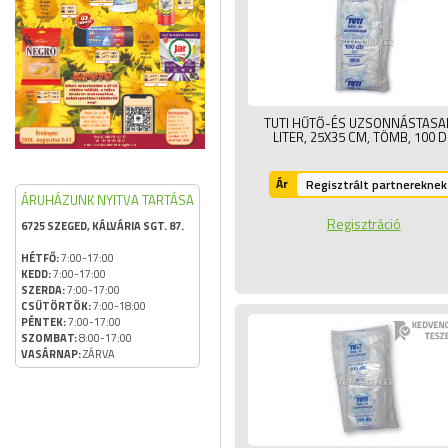
TUTI HŰTŐ-ÉS UZSONNÁSTASA
LITER, 25X35 CM, TÖMB,
100 
Ár
Regisztrált partnereknek
ÁRUHÁZUNK NYITVA TARTÁSA
Regisztráció
6725 SZEGED, KÁLVÁRIA SGT. 87.
HÉTFŐ:
7:00-17:00
KEDD:
7:00-17:00
SZERDA:
7:00-17:00
CSÜTÖRTÖK:
7:00-18:00
PÉNTEK:
7:00-17:00
SZOMBAT:
8:00-17:00
VASÁRNAP:
ZÁRVA