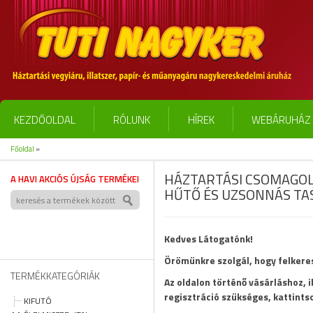
KEZDŐOLDAL
RÓLUNK
HÍREK
WEBÁRUHÁZ 
Főoldal
»
HÁZTARTÁSI CSOMAGO
A HAVI AKCIÓS ÚJSÁG TERMÉKEI
HŰTŐ ÉS UZSONNÁS TA
Kedves Látogatónk!
Örömünkre szolgál, hogy felker
TERMÉKKATEGÓRIÁK
Az oldalon történő vásárláshoz, 
regisztráció szükséges, kattints
KIFUTÓ