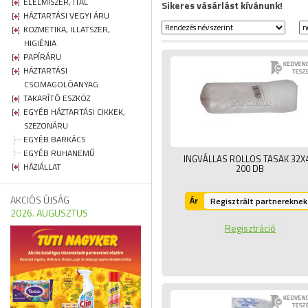
ÉLELMISZER, ITAL
Sikeres vásárlást kívánunk!
HÁZTARTÁSI VEGYI ÁRU
KOZMETIKA, ILLATSZER,
HIGIÉNIA
PAPÍRÁRU
HÁZTARTÁSI
CSOMAGOLÓANYAG
TAKARÍTÓ ESZKÖZ
EGYÉB HÁZTARTÁSI CIKKEK,
SZEZONÁRU
EGYÉB BARKÁCS
EGYÉB RUHANEMŰ
INGVÁLLAS ROLLOS TASAK 32X4
HÁZIÁLLAT
200 DB
AKCIÓS ÚJSÁG
Ár
Regisztrált partnereknek
2026. AUGUSZTUS
Regisztráció