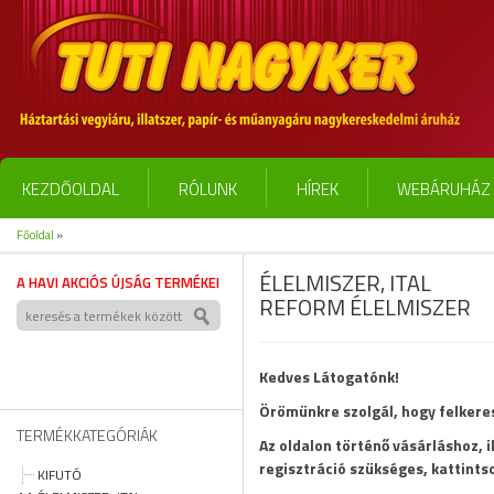
KEZDŐOLDAL
RÓLUNK
HÍREK
WEBÁRUHÁZ 
Főoldal
»
ÉLELMISZER, ITAL
A HAVI AKCIÓS ÚJSÁG TERMÉKEI
REFORM ÉLELMISZER
Kedves Látogatónk!
Örömünkre szolgál, hogy felker
TERMÉKKATEGÓRIÁK
Az oldalon történő vásárláshoz, 
regisztráció szükséges, kattints
KIFUTÓ