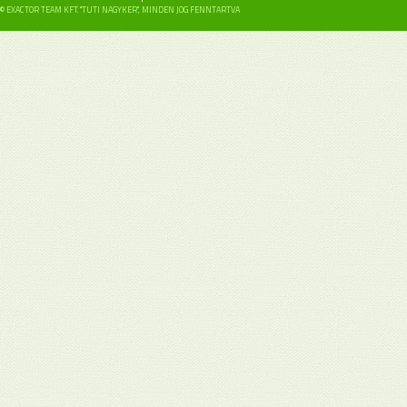
© EXACTOR TEAM KFT. "TUTI NAGYKER", MINDEN JOG FENNTARTVA