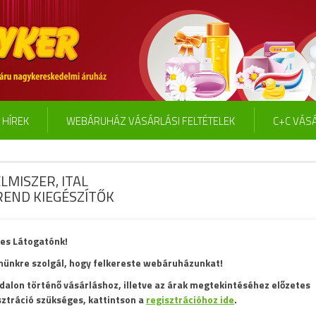
HÍREK
WEBÁRUHÁZ VÁSÁRLÁSI FELTÉTELEK
C+C VÁSÁ
LMISZER, ITAL
REND KIEGÉSZÍTŐK
es Látogatónk!
ünkre szolgál, hogy felkereste webáruházunkat!
ldalon történő vásárláshoz, illetve az árak megtekintéséhez előzetes
sztráció szükséges, kattintson a
regisztrációhoz ide
.