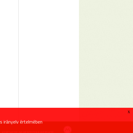
x
s irányelv értelmében
KERESKEDELMI RENDSZER & WEBSHOP: