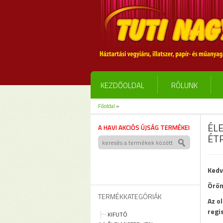
KEZDŐOLDAL
RÓLUNK
Főoldal
»
ÉLE
A HAVI AKCIÓS ÚJSÁG TERMÉKEI
ÉT
Kedv
Öröm
TERMÉKKATEGÓRIÁK
Az o
regi
KIFUTÓ