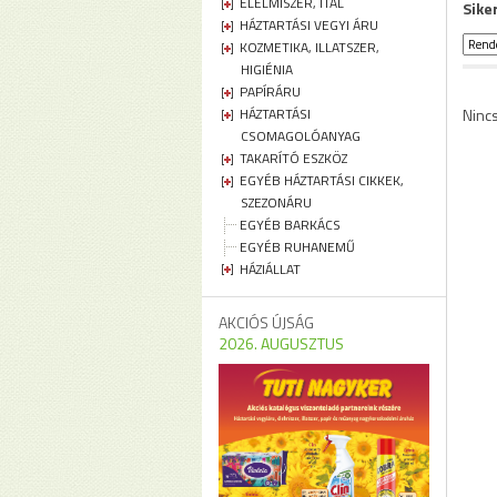
ÉLELMISZER, ITAL
Sike
HÁZTARTÁSI VEGYI ÁRU
KOZMETIKA, ILLATSZER,
HIGIÉNIA
PAPÍRÁRU
HÁZTARTÁSI
Ninc
CSOMAGOLÓANYAG
TAKARÍTÓ ESZKÖZ
EGYÉB HÁZTARTÁSI CIKKEK,
SZEZONÁRU
EGYÉB BARKÁCS
EGYÉB RUHANEMŰ
HÁZIÁLLAT
AKCIÓS ÚJSÁG
2026. AUGUSZTUS