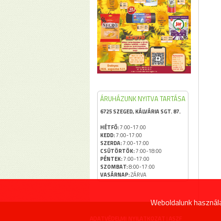
ÁRUHÁZUNK NYITVA TARTÁSA
6725 SZEGED, KÁLVÁRIA SGT. 87.
HÉTFŐ:
7:00-17:00
KEDD:
7:00-17:00
SZERDA:
7:00-17:00
CSÜTÖRTÖK:
7:00-18:00
PÉNTEK:
7:00-17:00
SZOMBAT:
8:00-17:00
VASÁRNAP:
ZÁRVA
Weboldalunk használa
ADATVÉDELMI NYILATKOZAT
ASZF
|