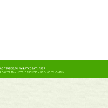
ADATVÉDELMI NYILATKOZAT
ASZF
|
© EXACTOR TEAM KFT. "TUTI NAGYKER", MINDEN JOG FENNTARTVA