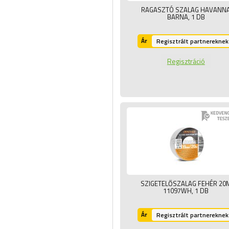
RAGASZTÓ SZALAG HAVANN
BARNA,
1 DB
Ár
Regisztrált partnereknek
Regisztráció
SZIGETELŐSZALAG FEHÉR 20
11097WH,
1 DB
Ár
Regisztrált partnereknek