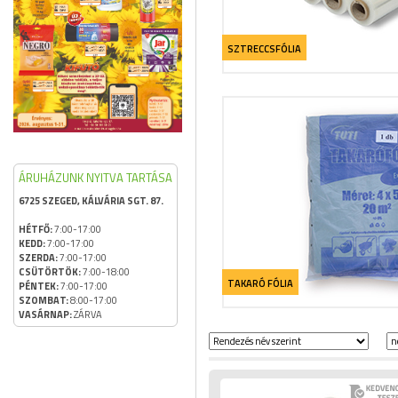
SZTRECCSFÓLIA
ÁRUHÁZUNK NYITVA TARTÁSA
6725 SZEGED, KÁLVÁRIA SGT. 87.
HÉTFŐ:
7:00-17:00
KEDD:
7:00-17:00
SZERDA:
7:00-17:00
CSÜTÖRTÖK:
7:00-18:00
TAKARÓ FÓLIA
PÉNTEK:
7:00-17:00
SZOMBAT:
8:00-17:00
VASÁRNAP:
ZÁRVA