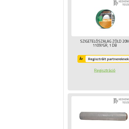
SZIGETELŐSZALAG ZÖLD 20
11097GR,
1 DB
Ár
Regisztrált partnereknek
Regisztráció