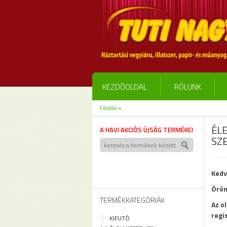
KEZDŐOLDAL
RÓLUNK
Főoldal
»
ÉLE
A HAVI AKCIÓS ÚJSÁG TERMÉKEI
SZE
Kedv
Öröm
TERMÉKKATEGÓRIÁK
Az o
regi
KIFUTÓ