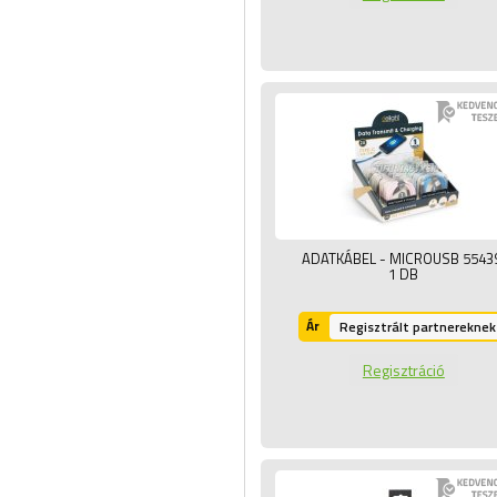
ADATKÁBEL - MICROUSB 5543
1 DB
Ár
Regisztrált partnereknek
Regisztráció