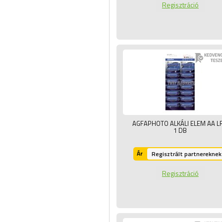
Regisztráció
AGFAPHOTO ALKÁLI ELEM AA LR
1 DB
Ár
Regisztrált partnereknek
Regisztráció