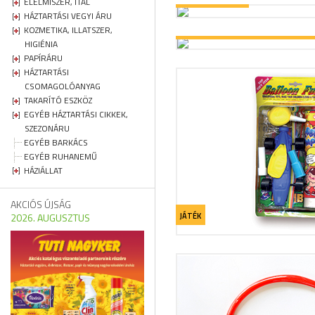
ÉLELMISZER, ITAL
HÁZTARTÁSI VEGYI ÁRU
KOZMETIKA, ILLATSZER,
ÍRÓSZER, IRODAI, ISKOLAI KIEGÉSZÍTŐ
HIGIÉNIA
PAPÍRÁRU
HÁZTARTÁSI
E
CSOMAGOLÓANYAG
TAKARÍTÓ ESZKÖZ
ÍRÓSZER, I
EGYÉB HÁZTARTÁSI CIKKEK,
SZEZONÁRU
EGYÉB BARKÁCS
EGYÉB RUHANEMŰ
HÁZIÁLLAT
AKCIÓS ÚJSÁG
2026. AUGUSZTUS
JÁTÉK