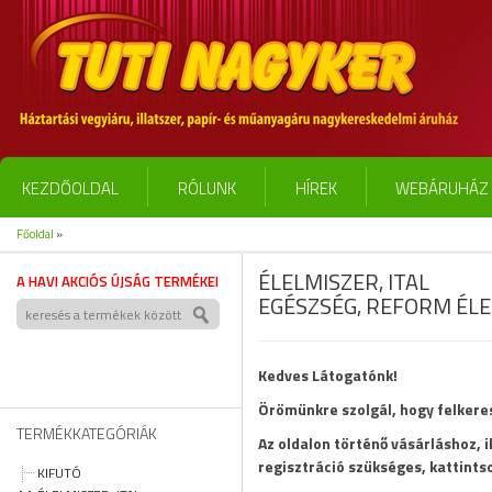
KEZDŐOLDAL
RÓLUNK
HÍREK
WEBÁRUHÁZ 
Főoldal
»
ÉLELMISZER, ITAL
A HAVI AKCIÓS ÚJSÁG TERMÉKEI
EGÉSZSÉG, REFORM ÉL
Kedves Látogatónk!
Örömünkre szolgál, hogy felker
TERMÉKKATEGÓRIÁK
Az oldalon történő vásárláshoz, 
regisztráció szükséges, kattints
KIFUTÓ