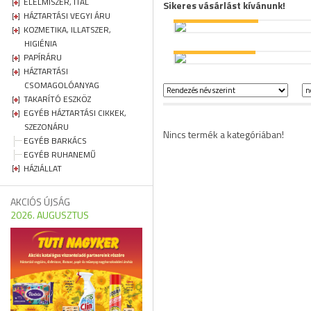
ÉLELMISZER, ITAL
Sikeres vásárlást kívánunk!
ÉTREND KIEGÉSZÍTŐK
HÁZTARTÁSI VEGYI ÁRU
KOZMETIKA, ILLATSZER,
HIGIÉNIA
REFORM ÉLELMISZER
PAPÍRÁRU
HÁZTARTÁSI
CSOMAGOLÓANYAG
ÉT
TAKARÍTÓ ESZKÖZ
EGYÉB HÁZTARTÁSI CIKKEK,
RE
SZEZONÁRU
Nincs termék a kategóriában!
EGYÉB BARKÁCS
EGYÉB RUHANEMŰ
HÁZIÁLLAT
AKCIÓS ÚJSÁG
2026. AUGUSZTUS