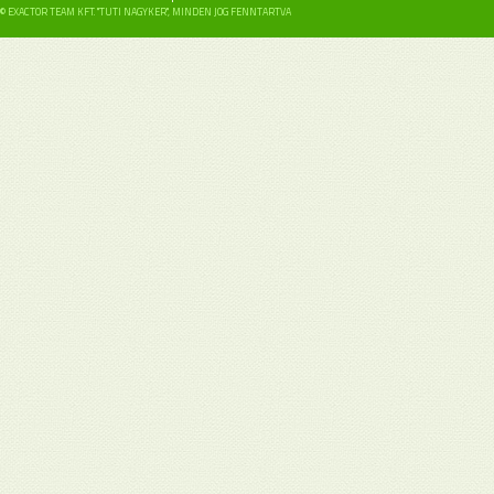
© EXACTOR TEAM KFT. "TUTI NAGYKER", MINDEN JOG FENNTARTVA