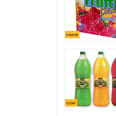
ITALPOR
SZÖRP