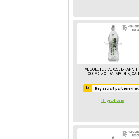
ABSOLUTE LIVE 0,9L L-KARNIT
3000MG ZÖLDALMA DRS,
0.9 
Ár
Regisztrált partnereknek
Regisztráció