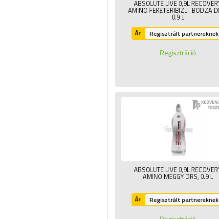
ABSOLUTE LIVE 0,9L RECOVER
AMINO FEKETERIBIZLI-BODZA D
0.9 L
Ár
Regisztrált partnereknek
Regisztráció
ABSOLUTE LIVE 0,9L RECOVER
AMINO MEGGY DRS,
0.9 L
Ár
Regisztrált partnereknek
Regisztráció