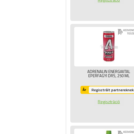
ADRENALIN ENERGIAITAL
EPERFAGYI DRS,
250 ML
Ár
Regisztrált partnereknek
Regisztráció