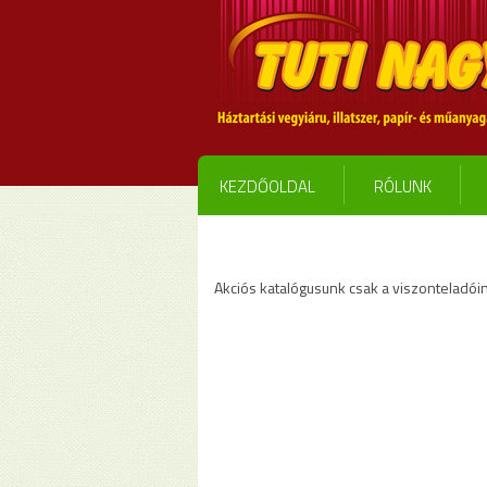
KEZDŐOLDAL
RÓLUNK
Akciós katalógusunk csak a viszonteladóin