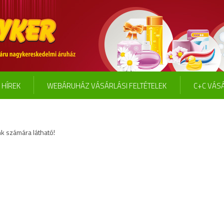
HÍREK
WEBÁRUHÁZ VÁSÁRLÁSI FELTÉTELEK
C+C VÁSÁ
k számára látható!