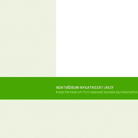
ADATVÉDELMI NYILATKOZAT
ASZF
|
© EXACTOR TEAM KFT. "TUTI NAGYKER", MINDEN JOG FENNTARTVA