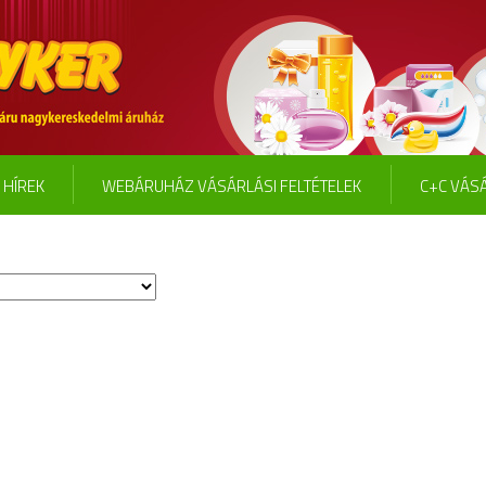
HÍREK
WEBÁRUHÁZ VÁSÁRLÁSI FELTÉTELEK
C+C VÁSÁ