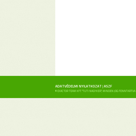
ADATVÉDELMI NYILATKOZAT
ASZF
|
© EXACTOR TEAM KFT. "TUTI NAGYKER", MINDEN JOG FENNTARTVA